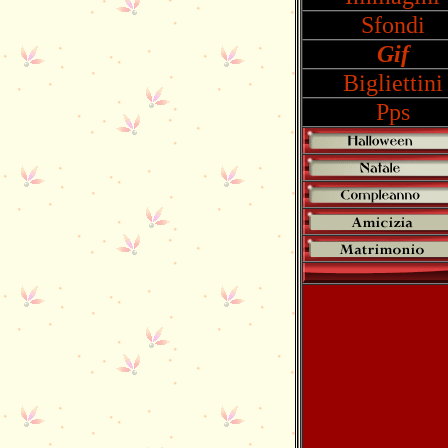
Sfondi
Gif
Bigliettini
Pps