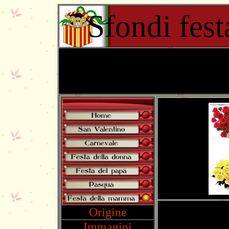
Sfondi fes
Origine
Immagini