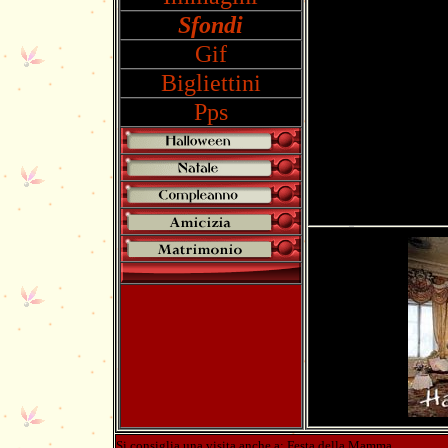
Sfondi
Gif
Bigliettini
Pps
Si consiglia una visita anche a:
Festa della Mamma