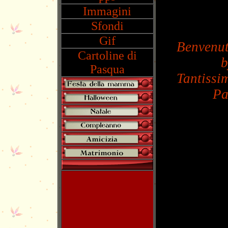
Immagini
Sfondi
Gif
Benvenut
Cartoline di
b
Pasqua
Tantissim
P