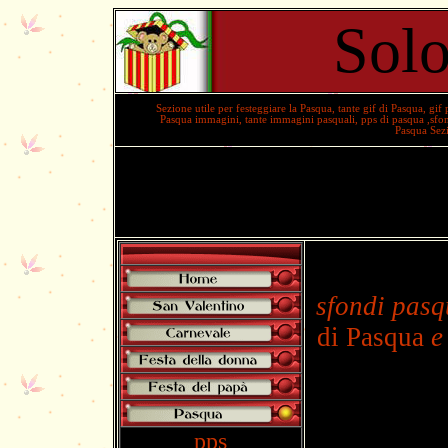
Solo
Sezione utile per festeggiare la
Pasqua
, tante
gif di Pasqua
,
gif 
Pasqua immagini,
tante
immagini pasquali,
pps di pasqua
,
sfo
Pasqua
Sezi
Gif animate di P
sfondi pasq
di Pasqua
e
pps