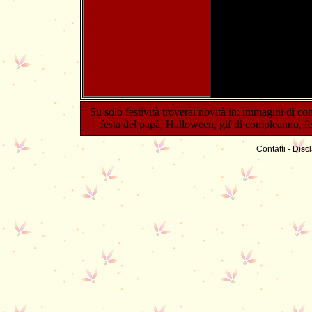
Su solo festività troverai novità in:
immagini di co
festa del papà
,
Halloween
,
gif di compleanno
,
f
Contatti
-
Discl