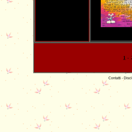
1
-
Contatti
-
Discl