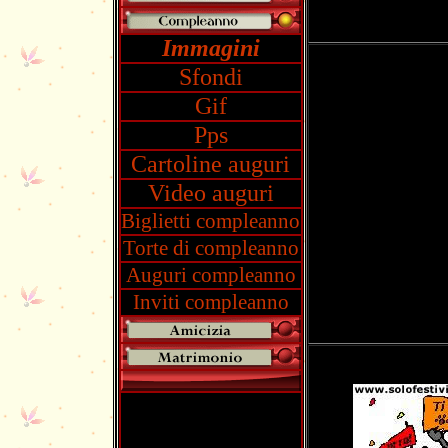
Immagini
Sfondi
Gif
Pps
Cartoline auguri
Video auguri
Biglietti compleanno
Torte di compleanno
Auguri compleanno
Inviti compleanno