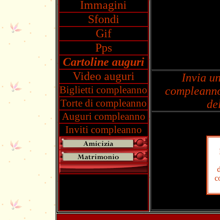
Immagini
Sfondi
Gif
Pps
Cartoline auguri
Video auguri
Invia un
Biglietti compleanno
compleanno,
Torte di compleanno
de
Auguri compleanno
Inviti compleanno
d
c