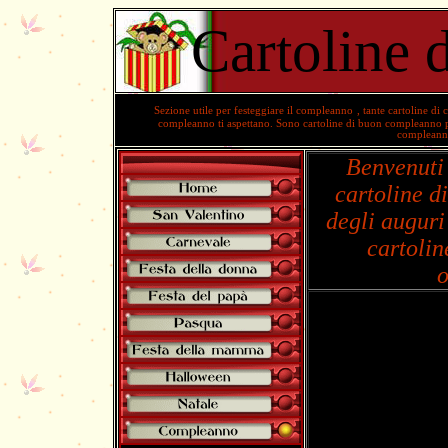
Cartoline
Sezione utile per festeggiare il compleanno
, tante
cartoline di
compleanno
ti aspettano. Sono cartoline di buon compleanno p
compleann
Benvenuti 
cartoline d
degli auguri
cartolin
o