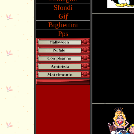
Sfondi
Gif
Bigliettini
Pps