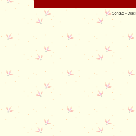
Contatti
-
Discl