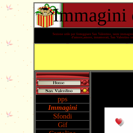
Immagini 
Sezione utile per festeggiare San Valentino, tante immagin
d'amore,amore, innamorati, San Valentino im
pps
Immagini
Sfondi
Gif