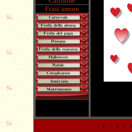
Cartoline
Frasi amore
1
-
2
-
3