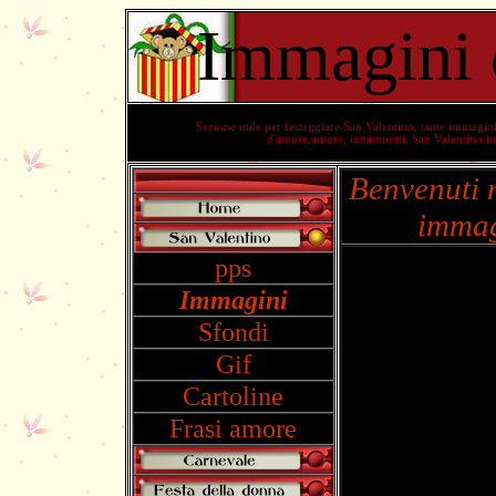
Immagini 
Sezione utile per festeggiare San Valentino, tante immagin
d'amore,amore, innamorati, San Valentino im
Benvenuti n
immag
pps
Immagini
Sfondi
Gif
Cartoline
Frasi amore