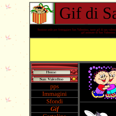
Gif di S
Sezione utile per festeggiare San Valentino, tante gif di san valen
gif animate di San Valentino.
pps
Immagini
Sfondi
Gif