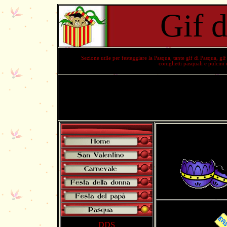
Gif 
Sezione utile per festeggiare la
Pasqua
, tante
gif di Pasqua
,
gif
coniglietti pasquali e pulcini
pps