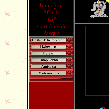
Immagini
Sfondi
Gif
Cartoline di
Pasqua