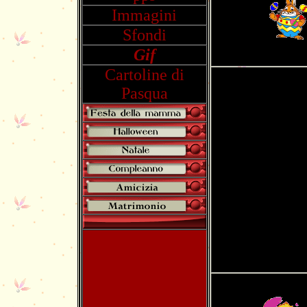
Immagini
Sfondi
Gif
Cartoline di
Pasqua