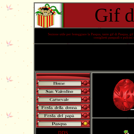
Gif 
Sezione utile per festeggiare la
Pasqua
, tante
gif di Pasqua
,
gif
coniglietti pasquali e pulcini
pps