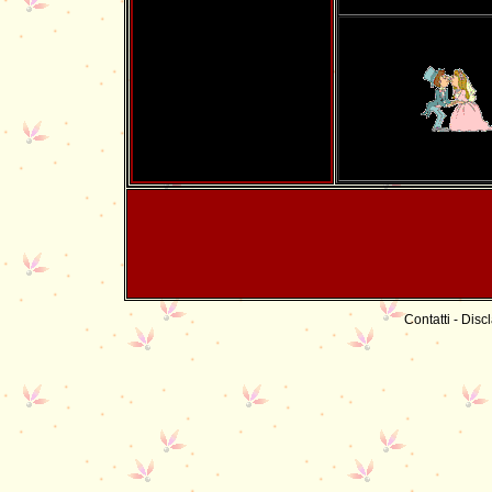
Contatti
-
Discl