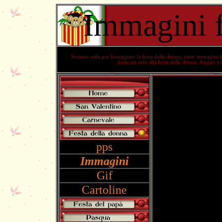
Immagini f
Sezione utile per festeggiare la
festa della donna
, tante
immagini de
dedicata solo alla
festa delle donne
. Auguri a 
pps
Immagini
Gif
Cartoline