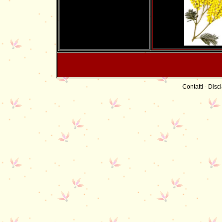
Contatti
-
Discl