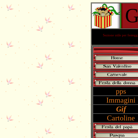
G
Sezione utile per festegg
pps
Immagini
Gif
Cartoline