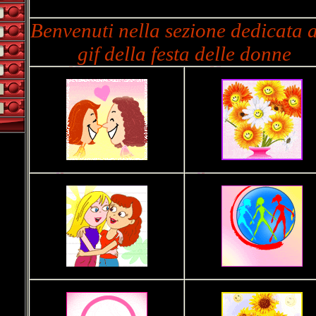
Benvenuti nella sezione dedicata a
gif della festa delle donne