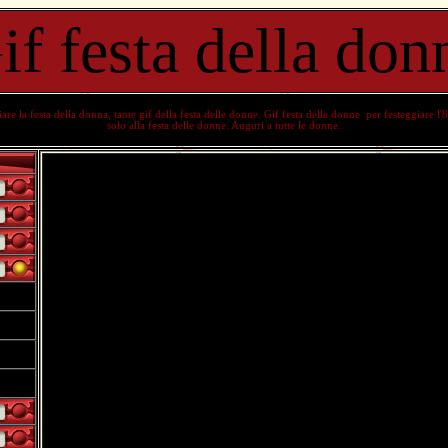
if festa della don
iare la
festa della donna
, tante
gif della festa delle donne
.
Gif festa delle donne
per festeggiare l'
solo alla
festa delle donne
. Auguri a tutte le donne.