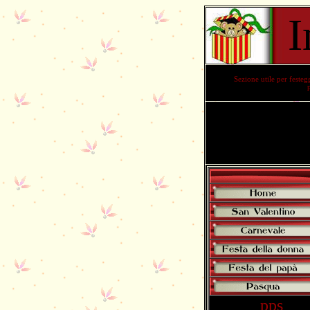
I
Sezione utile per festeg
pps