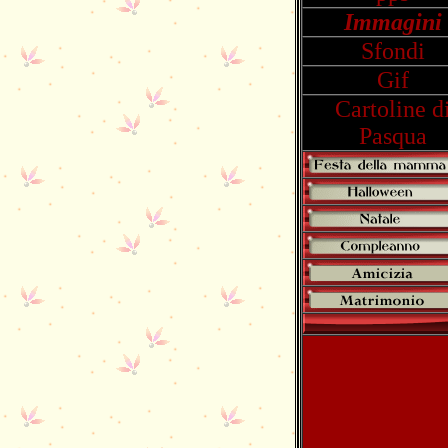
Immagini
Sfondi
Gif
Cartoline d
Pasqua