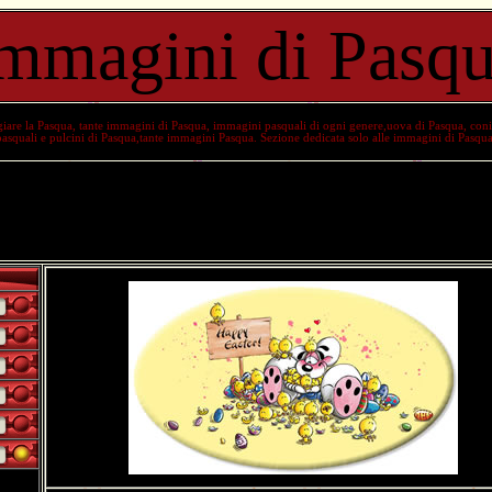
mmagini di Pasq
giare la
Pasqua
, tante
immagini di Pasqua
,
immagini pasquali
di ogni genere,uova di Pasqua, conig
pasquali e pulcini di Pasqua,tante
immagini Pasqua
. Sezione dedicata solo alle
immagini di Pasqu