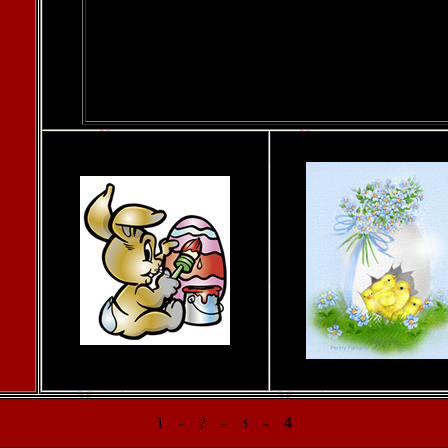
1
-
2
-
3
-
4