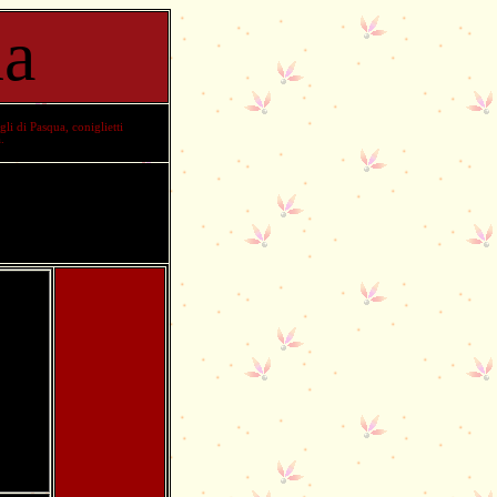
ua
li di Pasqua, coniglietti
a
.