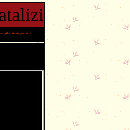
talizi
ve
,
gif animate pupazzi di