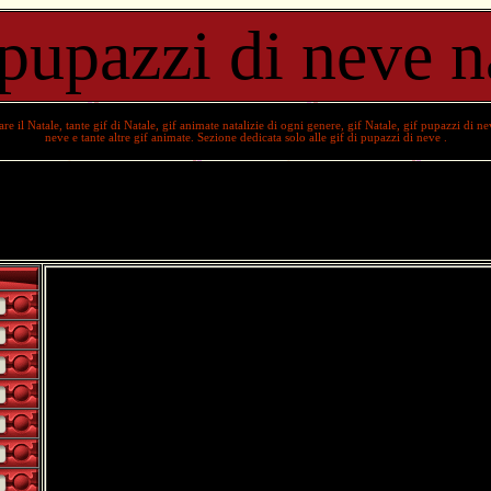
pupazzi di neve na
are il
Natale
, tante
gif di Natale
,
gif animate natalizie
di ogni genere,
gif Natale
,
gif pupazzi di ne
neve
e tante
altre gif animate
. Sezione dedicata solo alle
gif di pupazzi di neve
.