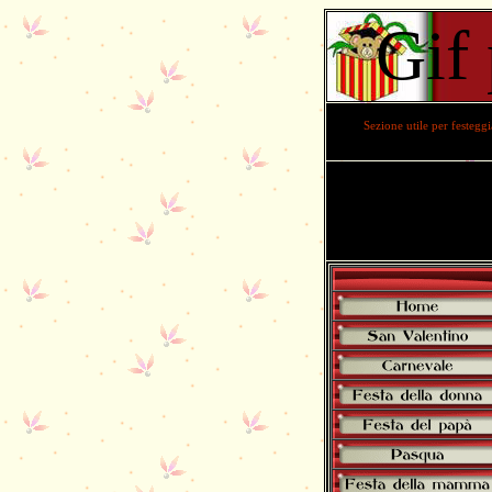
Gif 
Sezione utile per festeggi