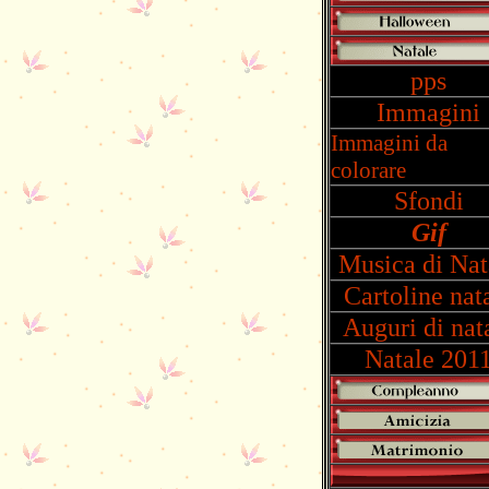
pps
Immagini
Immagini da
colorare
Sfondi
Gif
Musica di Nat
Cartoline nat
Auguri di nat
Natale 201