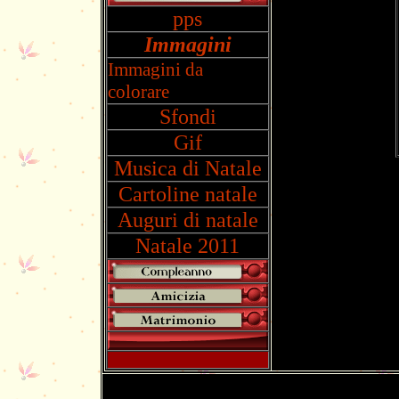
pps
Immagini
Immagini da
colorare
Sfondi
Gif
Musica di Natale
Cartoline natale
Auguri di natale
Natale 2011